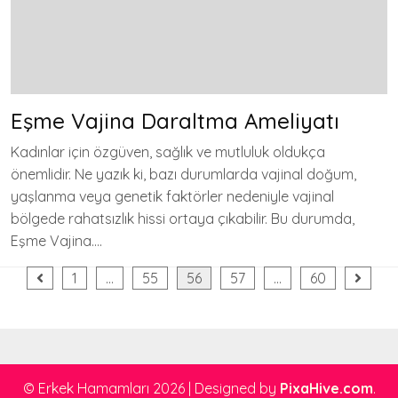
Eşme Vajina Daraltma Ameliyatı
Kadınlar için özgüven, sağlık ve mutluluk oldukça
önemlidir. Ne yazık ki, bazı durumlarda vajinal doğum,
yaşlanma veya genetik faktörler nedeniyle vajinal
bölgede rahatsızlık hissi ortaya çıkabilir. Bu durumda,
Eşme Vajina….
Yazı
1
…
55
56
57
…
60
sayfalaması
© Erkek Hamamları 2026
|
Designed by
PixaHive.com
.