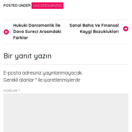
POSTED UNDER
UNCATEGORIZED
Yazı
Hukuki Danismanlik İle
Sanal Bahis Ve Finansal
Dava Sureci Arasindaki
Kaygi Bozukluklari
gezinmesi
Farklar
Bir yanıt yazın
E-posta adresiniz yayınlanmayacak.
Gerekli alanlar
*
ile işaretlenmişlerdir
YORUM
*