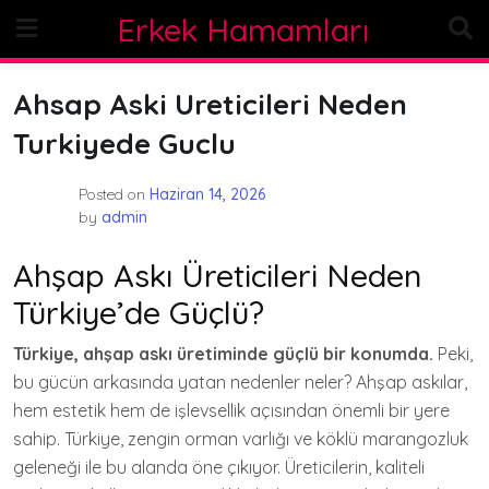
Skip
Erkek Hamamları
to
content
Ahsap Aski Ureticileri Neden
Turkiyede Guclu
Posted on
Haziran 14, 2026
by
admin
Ahşap Askı Üreticileri Neden
Türkiye’de Güçlü?
Türkiye, ahşap askı üretiminde güçlü bir konumda.
Peki,
bu gücün arkasında yatan nedenler neler? Ahşap askılar,
hem estetik hem de işlevsellik açısından önemli bir yere
sahip. Türkiye, zengin orman varlığı ve köklü marangozluk
geleneği ile bu alanda öne çıkıyor. Üreticilerin, kaliteli