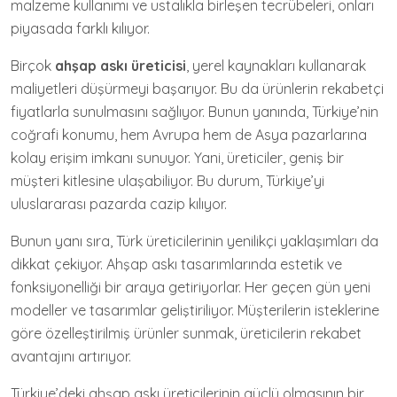
malzeme kullanımı ve ustalıkla birleşen tecrübeleri, onları
piyasada farklı kılıyor.
Birçok
ahşap askı üreticisi
, yerel kaynakları kullanarak
maliyetleri düşürmeyi başarıyor. Bu da ürünlerin rekabetçi
fiyatlarla sunulmasını sağlıyor. Bunun yanında, Türkiye’nin
coğrafi konumu, hem Avrupa hem de Asya pazarlarına
kolay erişim imkanı sunuyor. Yani, üreticiler, geniş bir
müşteri kitlesine ulaşabiliyor. Bu durum, Türkiye’yi
uluslararası pazarda cazip kılıyor.
Bunun yanı sıra, Türk üreticilerinin yenilikçi yaklaşımları da
dikkat çekiyor. Ahşap askı tasarımlarında estetik ve
fonksiyonelliği bir araya getiriyorlar. Her geçen gün yeni
modeller ve tasarımlar geliştiriliyor. Müşterilerin isteklerine
göre özelleştirilmiş ürünler sunmak, üreticilerin rekabet
avantajını artırıyor.
Türkiye’deki ahşap askı üreticilerinin güçlü olmasının bir