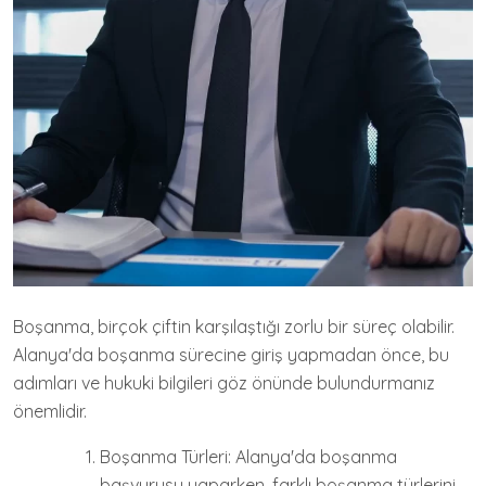
Boşanma, birçok çiftin karşılaştığı zorlu bir süreç olabilir.
Alanya'da boşanma sürecine giriş yapmadan önce, bu
adımları ve hukuki bilgileri göz önünde bulundurmanız
önemlidir.
Boşanma Türleri: Alanya'da boşanma
başvurusu yaparken, farklı boşanma türlerini