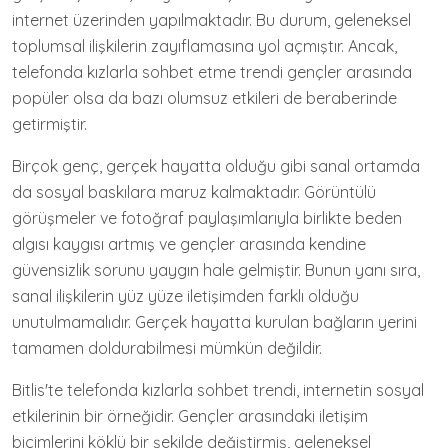
internet üzerinden yapılmaktadır. Bu durum, geleneksel
toplumsal ilişkilerin zayıflamasına yol açmıştır. Ancak,
telefonda kızlarla sohbet etme trendi gençler arasında
popüler olsa da bazı olumsuz etkileri de beraberinde
getirmiştir.
Birçok genç, gerçek hayatta olduğu gibi sanal ortamda
da sosyal baskılara maruz kalmaktadır. Görüntülü
görüşmeler ve fotoğraf paylaşımlarıyla birlikte beden
algısı kaygısı artmış ve gençler arasında kendine
güvensizlik sorunu yaygın hale gelmiştir. Bunun yanı sıra,
sanal ilişkilerin yüz yüze iletişimden farklı olduğu
unutulmamalıdır. Gerçek hayatta kurulan bağların yerini
tamamen doldurabilmesi mümkün değildir.
Bitlis'te telefonda kızlarla sohbet trendi, internetin sosyal
etkilerinin bir örneğidir. Gençler arasındaki iletişim
biçimlerini köklü bir şekilde değiştirmiş, geleneksel