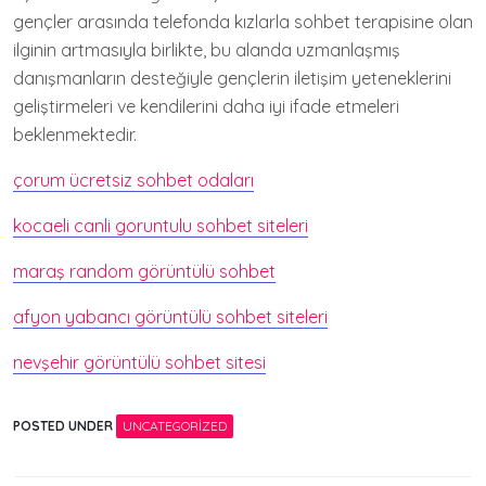
gençler arasında telefonda kızlarla sohbet terapisine olan
ilginin artmasıyla birlikte, bu alanda uzmanlaşmış
danışmanların desteğiyle gençlerin iletişim yeteneklerini
geliştirmeleri ve kendilerini daha iyi ifade etmeleri
beklenmektedir.
çorum ücretsiz sohbet odaları
kocaeli canli goruntulu sohbet siteleri
maraş random görüntülü sohbet
afyon yabancı görüntülü sohbet siteleri
nevşehir görüntülü sohbet sitesi
POSTED UNDER
UNCATEGORIZED