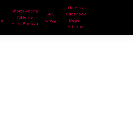
Ücretsiz
Shorts Abone
SMS
Facebook
Yükleme
me
Onay
Beğeni
Hilesi Bedava
a
Arttırma