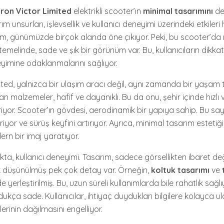
ron Victor Limited
elektrikli scooter’ın
minimal tasarımını
det
m unsurları, işlevsellik ve kullanıcı deneyimi üzerindeki etkileri
zm, günümüzde birçok alanda öne çıkıyor. Peki, bu scooter’da 
temelinde, sade ve şık bir görünüm var. Bu, kullanıcıların dikk
yimine odaklanmalarını sağlıyor.
ted, yalnızca bir ulaşım aracı değil, aynı zamanda bir yaşam ta
an malzemeler, hafif ve dayanıklı. Bu da onu, şehir içinde hızlı v
riyor. Scooter’ın gövdesi, aerodinamik bir yapıya sahip. Bu sa
riyor ve sürüş keyfini artırıyor. Ayrıca, minimal tasarım estetiği,
n bir imaj yaratıyor.
ta, kullanıcı deneyimi. Tasarım, sadece görsellikten ibaret değil
ik düşünülmüş pek çok detay var. Örneğin,
koltuk tasarımı
ve
 yerleştirilmiş. Bu, uzun süreli kullanımlarda bile rahatlık sağlı
dukça sade. Kullanıcılar, ihtiyaç duydukları bilgilere kolayca ul
erinin dağılmasını engelliyor.