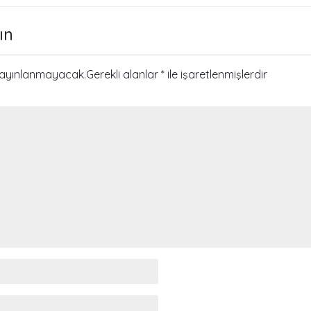
i
ın
yayınlanmayacak.
Gerekli alanlar
*
ile işaretlenmişlerdir