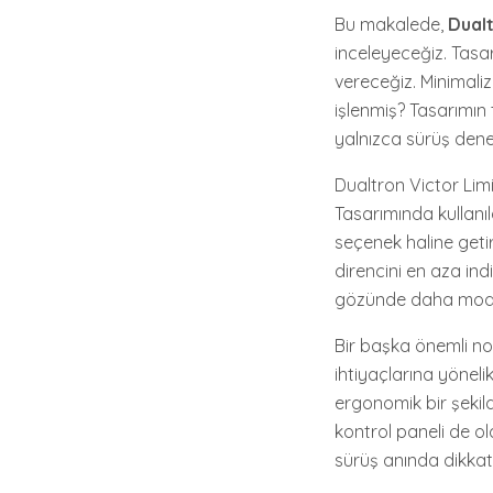
Bu makalede,
Dualt
inceleyeceğiz. Tasarı
vereceğiz. Minimali
işlenmiş? Tasarımın 
yalnızca sürüş dene
Dualtron Victor Limi
Tasarımında kullanıl
seçenek haline geti
direncini en aza indi
gözünde daha moder
Bir başka önemli nok
ihtiyaçlarına yönel
ergonomik bir şekilde
kontrol paneli de ol
sürüş anında dikkatl