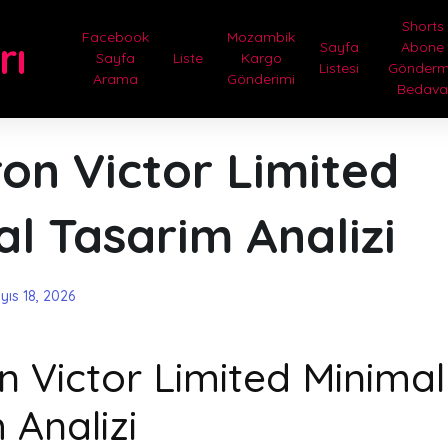
Shorts
Facebook
Mozambik
rı
Sayfa
Abone
Sayfa
Liste
Kargo
Listesi
Gönder
Arama
Gönderimi
Bedav
on Victor Limited
l Tasarim Analizi
yıs 18, 2026
n Victor Limited Minimal
 Analizi