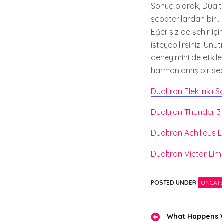
Sonuç olarak, Dualtr
scooter’lardan biri.
Eğer siz de şehir iç
isteyebilirsiniz. Un
deneyimini de etkile
harmanlamış bir seç
Dualtron Elektrikli S
Dualtron Thunder 3 E
Dualtron Achilleus L
Dualtron Victor Limi
POSTED UNDER
UNCAT
Yazı
What Happens W