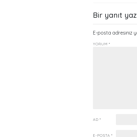
gezinmes
Bir yanıt yaz
E-posta adresiniz 
YORUM
*
AD
*
E-POSTA
*