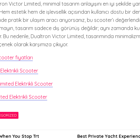
on Victor Limited, minimal tasarım anlayışını en iyi şekilde yans
 Hem estetik hem de işlevsellik açısından kullanıcı dostu bir d
inde pratik bir ulaşım aracı arıyorsanız, bu scooter’ı değerlen
utmayın, tasarım sadece dış görünüş değildir; aynı zamanda kul
r. Bu nedenle, Dualtron Victor Limited, tasarımında minimalizm
enek olarak karşımıza çıkıyor.
cooter fiyatları
lektrikli Scooter
imited Elektrikli Scooter
ted Elektrikli Scooter
EGORIZED
hen You Stop Trt
Best Private Yacht Experienc