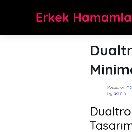
Skip
to
Erkek Hamamla
content
Dualtr
Minima
Posted on
Ma
by
admin
Dualtro
Tasarım