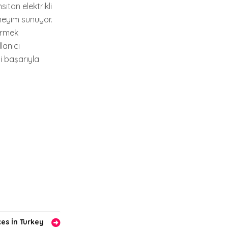
ıtan elektrikli
eneyim sunuyor.
dirmek
lanıcı
i başarıyla
es İn Turkey