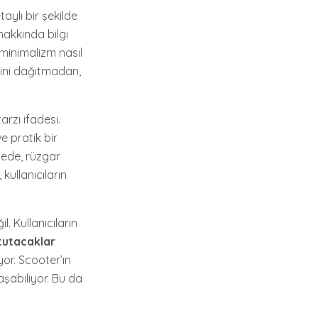
aylı bir şekilde
 hakkında bilgi
minimalizm nasıl
atini dağıtmadan,
rzı ifadesi.
e pratik bir
yede, rüzgar
 kullanıcıların
. Kullanıcıların
tutacaklar
yor. Scooter’ın
aşabiliyor. Bu da