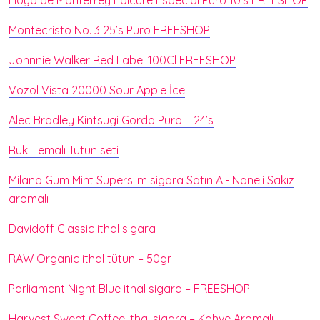
Hoyo de Monterrey Epicure Especial Puro 10’s FREESHOP
Montecristo No. 3 25’s Puro FREESHOP
Johnnie Walker Red Label 100Cl FREESHOP
Vozol Vista 20000 Sour Apple İce
Alec Bradley Kintsugi Gordo Puro – 24’s
Ruki Temalı Tütün seti
Milano Gum Mint Süperslim sigara Satın Al- Naneli Sakız
aromalı
Davidoff Classic ithal sigara
RAW Organic ithal tütün – 50gr
Parliament Night Blue ithal sigara – FREESHOP
Harvest Sweet Coffee ithal sigara – Kahve Aromalı