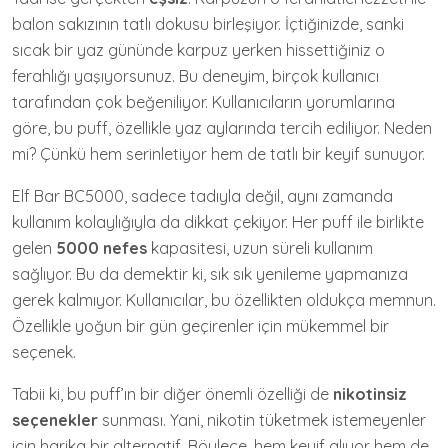
balon sakızının tatlı dokusu birleşiyor. İçtiğinizde, sanki
sıcak bir yaz gününde karpuz yerken hissettiğiniz o
ferahlığı yaşıyorsunuz. Bu deneyim, birçok kullanıcı
tarafından çok beğeniliyor. Kullanıcıların yorumlarına
göre, bu puff, özellikle yaz aylarında tercih ediliyor. Neden
mi? Çünkü hem serinletiyor hem de tatlı bir keyif sunuyor.
Elf Bar BC5000, sadece tadıyla değil, aynı zamanda
kullanım kolaylığıyla da dikkat çekiyor. Her puff ile birlikte
gelen
5000 nefes
kapasitesi, uzun süreli kullanım
sağlıyor. Bu da demektir ki, sık sık yenileme yapmanıza
gerek kalmıyor. Kullanıcılar, bu özellikten oldukça memnun.
Özellikle yoğun bir gün geçirenler için mükemmel bir
seçenek.
Tabii ki, bu puff’ın bir diğer önemli özelliği de
nikotinsiz
seçenekler
sunması. Yani, nikotin tüketmek istemeyenler
için harika bir alternatif. Böylece, hem keyif alıyor hem de