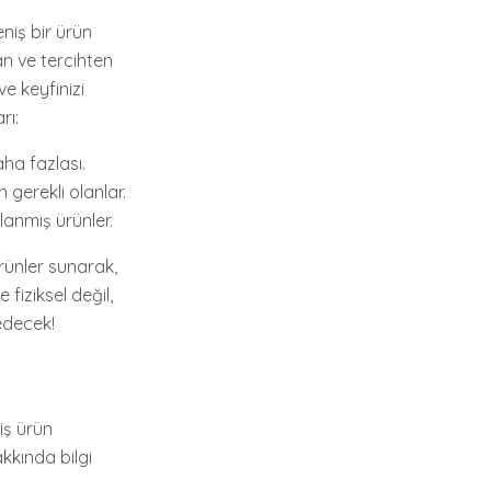
eniş bir ürün
an ve tercihten
e keyfinizi
rı:
aha fazlası.
 gerekli olanlar.
lanmış ürünler.
ürünler sunarak,
fiziksel değil,
edecek!
iş ürün
kkında bilgi