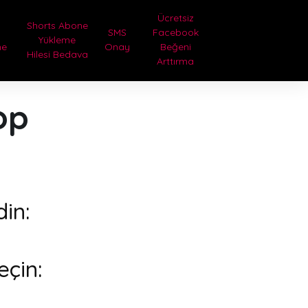
Ücretsiz
Shorts Abone
SMS
Facebook
Yükleme
me
Onay
Beğeni
Hilesi Bedava
a
Arttırma
op
din:
eçin: