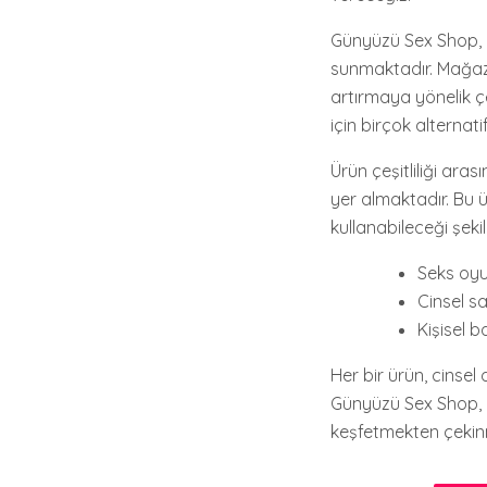
Günyüzü Sex Shop, h
sunmaktadır. Mağaz
artırmaya yönelik çe
için birçok alternat
Ürün çeşitliliği aras
yer almaktadır. Bu ü
kullanabileceği şeki
Seks oyun
Cinsel sa
Kişisel 
Her bir ürün, cinsel
Günyüzü Sex Shop, ci
keşfetmekten çekin