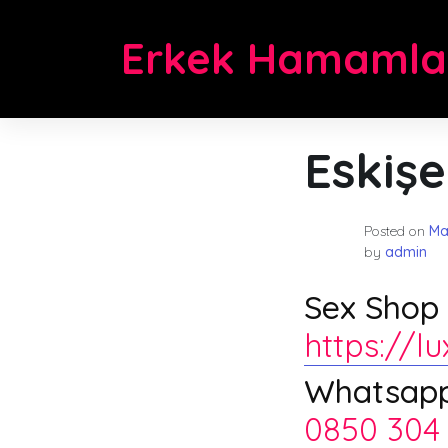
Skip
to
Erkek Hamamla
content
Eskiş
Posted on
Ma
by
admin
Sex Shop Ü
https://l
Whatsapp 
0850 304 