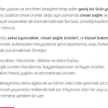
er yaştan ve tercihten bireylere hitap eden
geniş bir ürün y
a, sadece cinsel ürünler değil, aynı zamanda
cinsel sağlık
ve
şitli seçenekler de barındırmaktadır. Burada, cinselliği keşfet
if mevcut.
ında,
seksi oyuncaklar
,
cinsel sağlık ürünleri
, ve
kişisel bakı
rünler, kullanıcıların ihtiyaçlarına göre tasarlanmış olup, herke
lde sunulmaktadır. Örneğin:
cakları: Vibratörler, dildolar ve daha fazlası.
ğlık ürünleri: Kondomlar, kayganlaştırıcılar ve hijyen ürünleri.
bakım: Masaj yağları ve aromaterapi ürünleri.
 deneyiminizi daha eğlenceli ve tatmin edici hale getirmek için ö
nsel yaşamınızı renklendirmek için ihtiyacınız olan her şeyi s
memeniz gereken bir yer!