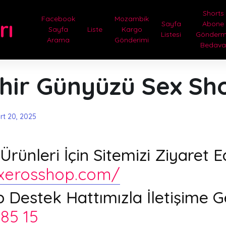
Shorts
Facebook
Mozambik
rı
Sayfa
Abone
Sayfa
Liste
Kargo
Listesi
Gönder
Arama
Gönderimi
Bedav
ehir Günyüzü Sex Sh
rt 20, 2025
rünleri İçin Sitemizi Ziyaret E
uxerosshop.com/
Destek Hattımızla İletişime G
85 15