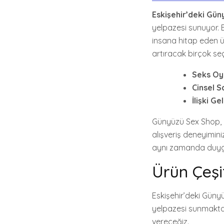
Eskişehir’deki Gü
yelpazesi sunuyor. 
insana hitap eden ür
artıracak birçok seç
Seks Oy
Cinsel S
İlişki Ge
Günyüzü Sex Shop, ci
alışveriş deneyimini
aynı zamanda duygus
Ürün Çeşit
Eskişehir’deki Güny
yelpazesi sunmakta
vereceğiz.