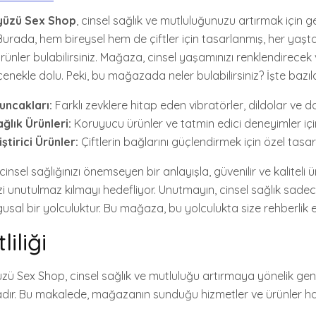
nyüzü Sex Shop
, cinsel sağlık ve mutluluğunuzu artırmak için g
Burada, hem bireysel hem de çiftler için tasarlanmış, her yaşt
ünler bulabilirsiniz. Mağaza, cinsel yaşamınızı renklendirecek v
enekle dolu. Peki, bu mağazada neler bulabilirsiniz? İşte bazıla
uncakları:
Farklı zevklere hitap eden vibratörler, dildolar ve d
ağlık Ürünleri:
Koruyucu ürünler ve tatmin edici deneyimler için
liştirici Ürünler:
Çiftlerin bağlarını güçlendirmek için özel tasar
nsel sağlığınızı önemseyen bir anlayışla, güvenilir ve kaliteli 
zi unutulmaz kılmayı hedefliyor. Unutmayın, cinsel sağlık sadece 
al bir yolculuktur. Bu mağaza, bu yolculukta size rehberlik 
liliği
üzü Sex Shop, cinsel sağlık ve mutluluğu artırmaya yönelik gen
dır. Bu makalede, mağazanın sunduğu hizmetler ve ürünler ha