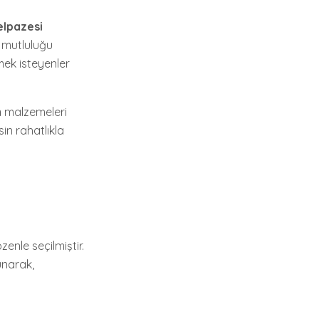
elpazesi
 mutluluğu
mek isteyenler
m
malzemeleri
sin rahatlıkla
zenle seçilmiştir.
unarak,