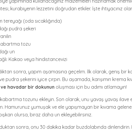
rabiye yapımında kullanacağınız malzemeleri hazırlamak önemlid
tesi, kurabiyenin lezzetini doğrudan etkiler. İşte ihtiyacınız olan
 tereyağı (oda sıcaklığında)
dağı pudra şekeri
anilin
kabartma tozu
dağı un
ağlı: Kakao veya hindistancevizi
dıktan sonra, yapım aşamasına geçelim. İlk olarak, geniş bir k
ve pudra şekerini iyice çırpın. Bu aşamada, karışımın krema k
 ve havadar bir dokunun
oluşması için bu adımı atlamayın!
e kabartma tozunu ekleyin. Son olarak, unu yavaş yavaş ilave 
n. Hamurunuz yumuşak ve ele yapışmayan bir kıvama gelene
şkan olursa, biraz daha un ekleyebilirsiniz.
uktan sonra, onu 30 dakika kadar buzdolabında dinlendirin. B