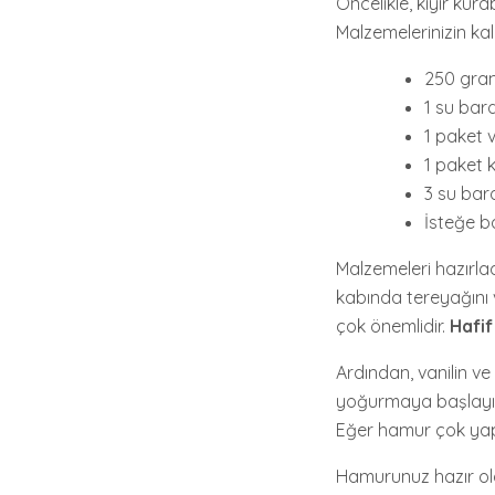
Öncelikle, kıyır ku
Malzemelerinizin kali
250 gram
1 su bar
1 paket v
1 paket 
3 su bar
İsteğe b
Malzemeleri hazırla
kabında tereyağını 
çok önemlidir.
Hafif
Ardından, vanilin v
yoğurmaya başlayı
Eğer hamur çok yapı
Hamurunuz hazır old