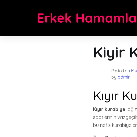
Skip
to
Erkek Hamamla
content
Kiyir 
Posted on
Ma
by
admin
Kıyır Ku
Kıyır kurabiye
, ağı
saatlerinin vazgeçilm
bu nefis kurabiyeleri