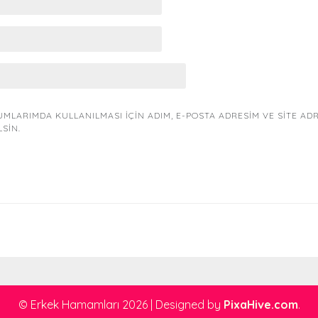
MLARIMDA KULLANILMASI IÇIN ADIM, E-POSTA ADRESIM VE SITE AD
LSIN.
© Erkek Hamamları 2026
|
Designed by
PixaHive.com
.