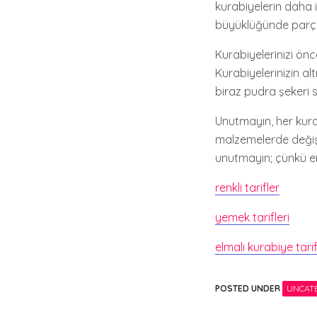
kurabiyelerin daha 
büyüklüğünde parçala
Kurabiyelerinizi önc
Kurabiyelerinizin al
biraz pudra şekeri s
Unutmayın, her kura
malzemelerde değişi
unutmayın; çünkü en g
renkli tarifler
yemek tarifleri
elmalı kurabiye tarif
POSTED UNDER
UNCAT