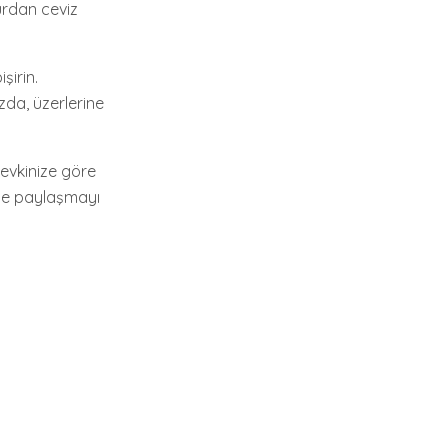
urdan ceviz
şirin.
zda, üzerlerine
zevkinize göre
zle paylaşmayı