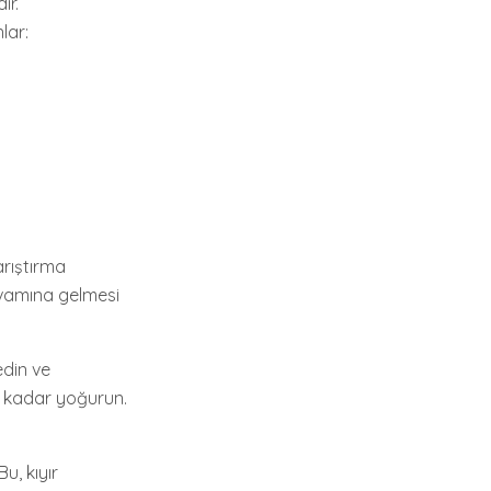
ir.
lar:
arıştırma
ıvamına gelmesi
edin ve
 kadar yoğurun.
u, kıyır