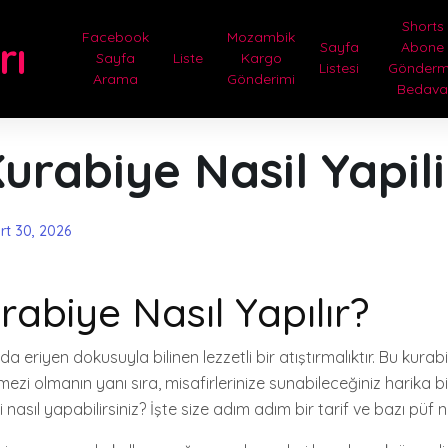
Shorts
Facebook
Mozambik
rı
Sayfa
Abone
Sayfa
Liste
Kargo
Listesi
Gönder
Arama
Gönderimi
Bedav
Kurabiye Nasil Yapili
rt 30, 2026
rabiye Nasıl Yapılır?
zda eriyen dokusuyla bilinen lezzetli bir atıştırmalıktır. Bu kurab
ezi olmanın yanı sıra, misafirlerinize sunabileceğiniz harika bir
 nasıl yapabilirsiniz? İşte size adım adım bir tarif ve bazı püf n