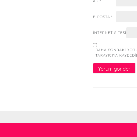
AD
*
E-POSTA
*
İNTERNET SITESI
DAHA SONRAKI YORU
TARAYICIYA KAYDEDI