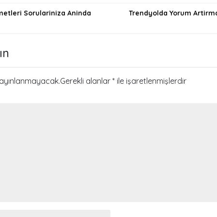
metleri Sorulariniza Aninda
Trendyolda Yorum Artirm
i
ın
yayınlanmayacak.
Gerekli alanlar
*
ile işaretlenmişlerdir