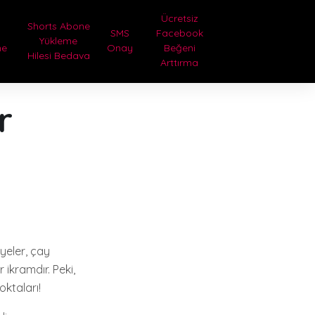
Ücretsiz
Shorts Abone
SMS
Facebook
Yükleme
me
Onay
Beğeni
Hilesi Bedava
a
Arttırma
r
iyeler, çay
 ikramdır. Peki,
oktaları!