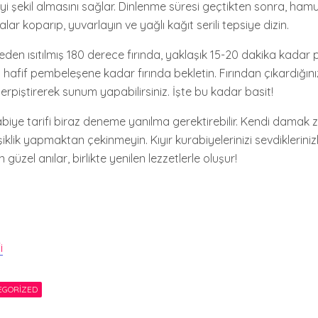
iyi şekil almasını sağlar. Dinlenme süresi geçtikten sonra, ham
r koparıp, yuvarlayın ve yağlı kağıt serili tepsiye dizin.
eden ısıtılmış 180 derece fırında, yaklaşık 15-20 dakika kadar pi
tı hafif pembeleşene kadar fırında bekletin. Fırından çıkardığını
erpiştirerek sunum yapabilirsiniz. İşte bu kadar basit!
biye tarifi biraz deneme yanılma gerektirebilir. Kendi damak 
klik yapmaktan çekinmeyin. Kıyır kurabiyelerinizi sevdiklerini
üzel anılar, birlikte yenilen lezzetlerle oluşur!
i
EGORIZED