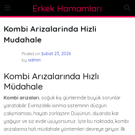
Skip
Erkek Hamamları
to
content
Kombi Arizalarinda Hizli
Mudahale
Posted on
Şubat 23, 2026
by
admin
Kombi Arızalarında Hızlı
Müdahale
Kombi arızaları
, soğuk kış günlerinde büyük sorunlar
yaratabilir. Evimizdeki ısınma sisteminin düzgün
çalışmaması, hayatı zorlaştırır. Düşünün, dışarıda kar
yağıyor ve siz evde üşüyorsunuz. İşte bu noktada, kombi
arızalarına hızlı müdahale yöntemleri devreye giriyor. İlk