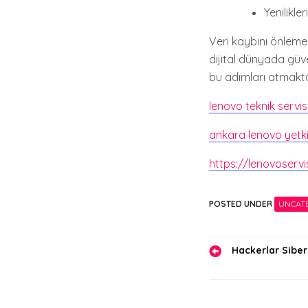
Yenilikle
Veri kaybını önleme
dijital dünyada güve
bu adımları atmakt
lenovo teknik servi
ankara lenovo yetkil
https://lenovoserv
POSTED UNDER
UNCAT
Yazı
Hackerlar Siber
gezinmes