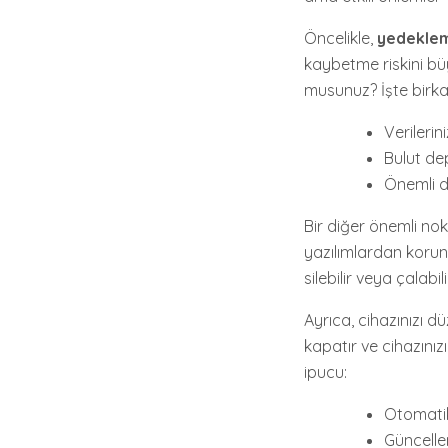
Öncelikle,
yedekle
kaybetme riskini bü
musunuz? İşte birka
Verilerin
Bulut de
Önemli do
Bir diğer önemli no
yazılımlardan korunm
silebilir veya çalabili
Ayrıca, cihazınızı d
kapatır ve cihazınızı
ipucu:
Otomatik 
Güncelle