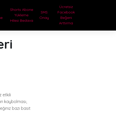
Ücretsiz
Shorts Abone
SMS
Facebook
Yükleme
me
Onay
Beğeni
Hilesi Bedava
a
Arttırma
ri
 etkili
nın kaybolması,
eğiniz bazı basit