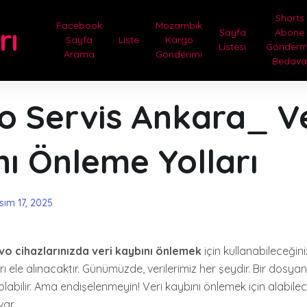
Shorts
Facebook
Mozambik
rı
Sayfa
Abone
Sayfa
Liste
Kargo
Listesi
Gönder
Arama
Gönderimi
Bedav
o Servis Ankara_ Ve
ı Önleme Yolları
sım 17, 2025
o cihazlarınızda veri kaybını önlemek
için kullanabileceğiniz
ı ele alınacaktır. Günümüzde, verilerimiz her şeydir. Bir dosya
labilir. Ama endişelenmeyin! Veri kaybını önlemek için alabilec
var.