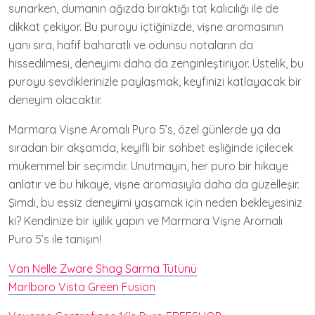
sunarken, dumanın ağızda bıraktığı tat kalıcılığı ile de
dikkat çekiyor. Bu puroyu içtiğinizde, vişne aromasının
yanı sıra, hafif baharatlı ve odunsu notaların da
hissedilmesi, deneyimi daha da zenginleştiriyor. Üstelik, bu
puroyu sevdiklerinizle paylaşmak, keyfinizi katlayacak bir
deneyim olacaktır.
Marmara Vişne Aromalı Puro 5’s, özel günlerde ya da
sıradan bir akşamda, keyifli bir sohbet eşliğinde içilecek
mükemmel bir seçimdir. Unutmayın, her puro bir hikaye
anlatır ve bu hikaye, vişne aromasıyla daha da güzelleşir.
Şimdi, bu eşsiz deneyimi yaşamak için neden bekleyesiniz
ki? Kendinize bir iyilik yapın ve Marmara Vişne Aromalı
Puro 5’s ile tanışın!
Van Nelle Zware Shag Sarma Tütünü
Marlboro Vista Green Fusion