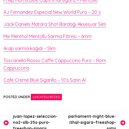
Philip Morris Blue Caps ithal sigara – Mentollü
AJ Fernandez Especial New World Puro – 20´s
Jack Daniels Matara Shot Bardağı Aksesuar Seti
Mix Menthol Mentollü Sarma Filtresi – 6mm
Arap sarma kağıdı – Slim
Toscanello Rosso Caffe Cappuccino Puro – Rom
Cappuccino
Cafe Creme Blue Sigarillo – 10’s Satın Al
POSTED UNDER
UNCATEGORIZED
Yazı
juan-lopez-seleccion-
parliament-night-blue-
no2–slb-25s-puro-
ithal-sigara–freeshop-
gezinmesi
freeshop-siparis
satis