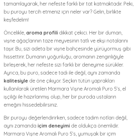
tamamlayarak, her nefeste farklı bir tat katmaktadır. Peki,
bu puroyu tercih etmeniz için neler var? Gelin, birlikte
keşfedelim!
Öncelikle,
aroma profili
dikkat çekici. Her bir duman,
vişne ağaçlarının taze meyvesinin tatlı ve ekşi notalarını
taşır. Bu, sizi adeta bir vişne bahçesinde yürüyormuş gibi
hissettirir. Dumanın yoğunluğu, aromanın zenginliğiyle
birleşerek, her nefeste sizi farklı bir deneyime sürükler.
Ayrıca, bu puro, sadece tadı ile değil, aynı zamanda
kalitesiyle
de öne çıkıyor. Seçkin tütün yaprakları
kullanılarak üretilen Marmara Vişne Aromalı Puro 5’s, el
işçiliği ile hazırlanmış olup, her bir puroda ustaların
emeğini hissedebilirsiniz.
Bir puroyu değerlendirirken, sadece tadım notları değil,
aynı zamanda
içim deneyimi
de oldukça önemlidir.
Marmara Vişne Aromalı Puro 5’s, yumuşak bir içim