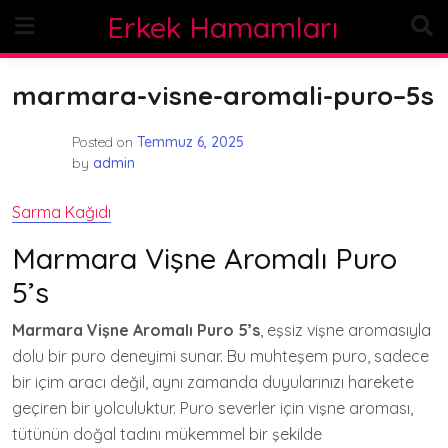
Skip
Erkek Hamamları
to
content
marmara-visne-aromali-puro–5s
Posted on
Temmuz 6, 2025
by
admin
Sarma Kağıdı
Marmara Vişne Aromalı Puro
5’s
Marmara Vişne Aromalı Puro 5’s
, eşsiz vişne aromasıyla
dolu bir puro deneyimi sunar. Bu muhteşem puro, sadece
bir içim aracı değil, aynı zamanda duyularınızı harekete
geçiren bir yolculuktur. Puro severler için vişne aroması,
tütünün doğal tadını mükemmel bir şekilde