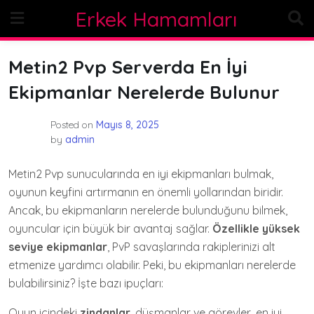
Skip
Erkek Hamamları
to
content
Metin2 Pvp Serverda En İyi
Ekipmanlar Nerelerde Bulunur
Posted on
Mayıs 8, 2025
by
admin
Metin2 Pvp sunucularında en iyi ekipmanları bulmak,
oyunun keyfini artırmanın en önemli yollarından biridir.
Ancak, bu ekipmanların nerelerde bulunduğunu bilmek,
oyuncular için büyük bir avantaj sağlar.
Özellikle yüksek
seviye ekipmanlar
, PvP savaşlarında rakiplerinizi alt
etmenize yardımcı olabilir. Peki, bu ekipmanları nerelerde
bulabilirsiniz? İşte bazı ipuçları:
Oyun içindeki
zindanlar
, düşmanlar ve görevler, en iyi