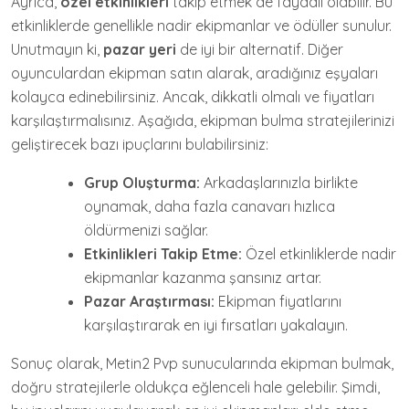
Ayrıca,
özel etkinlikleri
takip etmek de faydalı olabilir. Bu
etkinliklerde genellikle nadir ekipmanlar ve ödüller sunulur.
Unutmayın ki,
pazar yeri
de iyi bir alternatif. Diğer
oyunculardan ekipman satın alarak, aradığınız eşyaları
kolayca edinebilirsiniz. Ancak, dikkatli olmalı ve fiyatları
karşılaştırmalısınız. Aşağıda, ekipman bulma stratejilerinizi
geliştirecek bazı ipuçlarını bulabilirsiniz:
Grup Oluşturma:
Arkadaşlarınızla birlikte
oynamak, daha fazla canavarı hızlıca
öldürmenizi sağlar.
Etkinlikleri Takip Etme:
Özel etkinliklerde nadir
ekipmanlar kazanma şansınız artar.
Pazar Araştırması:
Ekipman fiyatlarını
karşılaştırarak en iyi fırsatları yakalayın.
Sonuç olarak, Metin2 Pvp sunucularında ekipman bulmak,
doğru stratejilerle oldukça eğlenceli hale gelebilir. Şimdi,