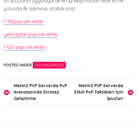
bu ipuçlarını uygulayarak en iyi ekipmanları elde etme
yolunda ilk adımınızı atabilirsiniz!
1-99 pvp serverler
yeni açılan pvp serverler
1-120 pvp serverler
POSTED UNDER
UNCATEGORIZED
Yazı
Metin2 PVP Serverda PvP
Metin2 PVP Serverda
Arenalarında Strateji
Etkili PvP Taktikleri İçin
gezinmesi
Geliştirme
İpuçları