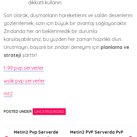
dikkatli kullanın.
Son olarak, düşmanların hareketlerini ve saldırı desenlerini
gözlemlemek, sizin için büyük bir avantaj sağlayacaktır.
Zindanda her an beklenmedik bir durumla
karşılaşabilirsiniz; bu yüzden her zaman hazırlıklı olun.
Unutmayın, başarılı bir zindan deneyimi için
planlama ve
strateji
şarttır!
1-99 pvp serverler
wslik pvp serverler
mt2
POSTED UNDER
UNCATEGORIZED
Yazı
Metin2 Pvp Serverde
Metin2 PVP Serverda PvP