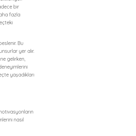
sadece bir
daha fazla
eçteki
eslenir. Bu
unsurlar yer alır.
ine gelirken,
 deneyimlerini
eçte yaşadıkları
 motivasyonların
lerini nasıl