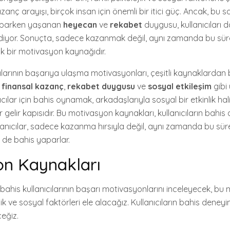
zanç arayışı, birçok insan için önemli bir itici güç. Ancak, bu 
yaparken yaşanan
heyecan
ve
rekabet
duygusu, kullanıcıları 
iyor. Sonuçta, sadece kazanmak değil, aynı zamanda bu sür
k bir motivasyon kaynağıdır.
ılarının başarıya ulaşma motivasyonları, çeşitli kaynaklardan b
a
finansal kazanç
,
rekabet duygusu
ve
sosyal etkileşim
gibi 
ıcılar için bahis oynamak, arkadaşlarıyla sosyal bir etkinlik hal
bir gelir kapısıdır. Bu motivasyon kaynakları, kullanıcıların bahis
llanıcılar, sadece kazanma hırsıyla değil, aynı zamanda bu sür
e de bahis yaparlar.
on Kaynakları
ahis kullanıcılarının başarı motivasyonlarını inceleyecek, bu
k ve sosyal faktörleri ele alacağız. Kullanıcıların bahis deneyim
ceğiz.