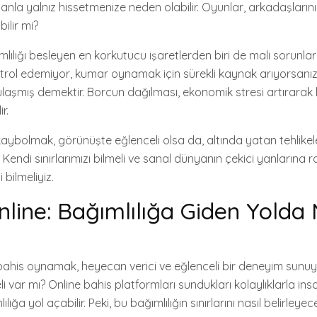
la yalnız hissetmenize neden olabilir. Oyunlar, arkadaşları
bilir mi?
lılığı besleyen en korkutucu işaretlerden biri de mali sorunlar
trol edemiyor, kumar oynamak için sürekli kaynak arıyorsanı
 ulaşmış demektir. Borcun dağılması, ekonomik stresi artırarak
r.
kaybolmak, görünüşte eğlenceli olsa da, altında yatan tehlikel
Kendi sınırlarımızı bilmeli ve sanal dünyanın çekici yanlarına
 bilmeliyiz.
nline: Bağımlılığa Giden Yolda 
bahis oynamak, heyecan verici ve eğlenceli bir deneyim sunuy
li var mı? Online bahis platformları sundukları kolaylıklarla in
ığa yol açabilir. Peki, bu bağımlılığın sınırlarını nasıl belirleyec