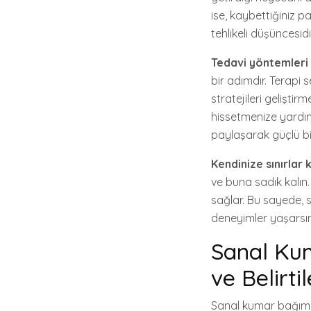
ise, kaybettiğiniz 
tehlikeli düşüncesidi
Tedavi yöntemleri
bir adımdır. Terapi 
stratejileri geliştir
hissetmenize yardımc
paylaşarak güçlü bi
Kendinize sınırlar
ve buna sadık kalın.
sağlar. Bu sayede,
deneyimler yaşarsın
Sanal Kum
ve Belirtil
Sanal kumar bağımlıl