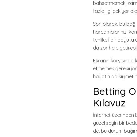
bahsetmemek, zaman
fazla ilgi çekiyor ola
Son olarak, bu bağım
harcamalarınızı kon
tehlikeli bir boyuta
da zor hale getirebili
Ekranın karşısında 
etmemek gerekiyor. 
hayatın da kıymetini
Betting O
Kılavuz
İnternet üzerinden 
güzel şeyin bir bede
de, bu durum bağımlıl