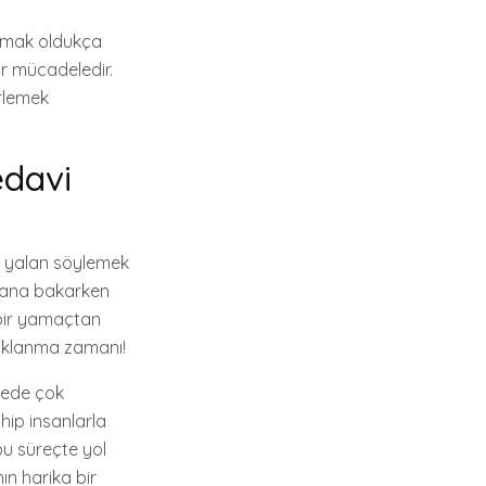
urmak oldukça
bir mücadeledir.
irlemek
edavi
bir yalan söylemek
krana bakarken
, bir yamaçtan
daklanma zamanı!
lede çok
ahip insanlarla
 bu süreçte yol
ın harika bir