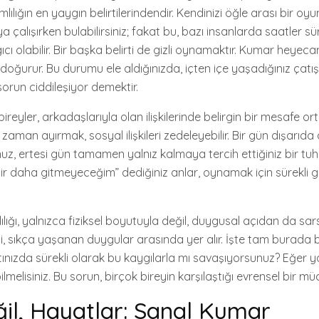
lılığın en yaygın belirtilerindendir. Kendinizi öğle arası bir oy
 çalışırken bulabilirsiniz; fakat bu, bazı insanlarda saatler sü
 olabilir. Bir başka belirti de gizli oynamaktır. Kumar heyecanı,
 doğurur. Bu durumu ele aldığınızda, içten içe yaşadığınız çat
orun ciddileşiyor demektir.
 bireyler, arkadaşlarıyla olan ilişkilerinde belirgin bir mesafe ort
man ayırmak, sosyal ilişkileri zedeleyebilir. Bir gün dışarıda 
z, ertesi gün tamamen yalnız kalmaya tercih ettiğiniz bir tu
 “Bir daha gitmeyeceğim” dediğiniz anlar, oynamak için sürekli
ığı, yalnızca fiziksel boyutuyla değil, duygusal açıdan da sarsı
si, sıkça yaşanan duygular arasında yer alır. İşte tam burada b
ınızda sürekli olarak bu kaygılarla mı savaşıyorsunuz? Eğer ya
ilmelisiniz. Bu sorun, birçok bireyin karşılaştığı evrensel bir mü
ğil, Hayatlar: Sanal Kumar