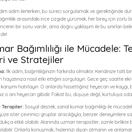
dım adım ilerlerken, bu süreci sorgulamak ve gerektiğinde d
bağımlılık arasındaki ince çizgide yürümek, her birey için zorlu 
cenin bir sonu vardır, ama doğru yaklaşım ile bu sınırları bel
zde!
ar Bağımlılığı ile Mücadele: T
 ve Stratejiler
ma:
İlk adım, bağımlılığınızın farkında olmaktır. Kendinize tatlı 
ın hayatınıza nasıl etki ettiğini sorgulayın. Gece geç saatte e
f karışımı hatırlayın. O anlarda hissettiğiniz heyecan ve kaygı
niz o ani heyecan gibidir. Fakat bu, düşüşe değil, kurtuluşa o
 Terapiler:
Sosyal destek, sanal kumar bağımlılığı ile mücade
 yüze ister çevrimiçi gruplar aracılığıyla, benzer deneyimlere s
kça etkili olabilir. Alanında uzman terapistler, sizinle birlikte
abilir. Onlarla konuşmak, hislerinizi dışarı atmanın ve anlaman