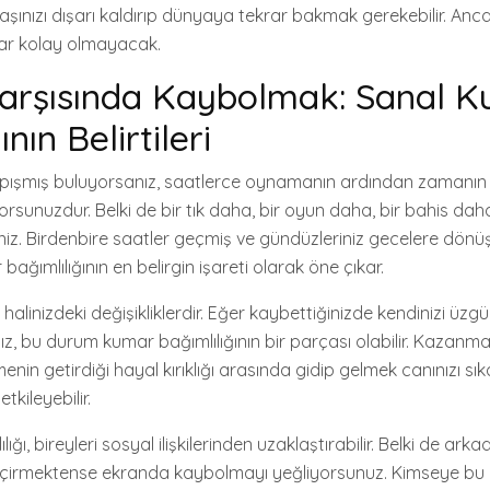
. Başınızı dışarı kaldırıp dünyaya tekrar bakmak gerekebilir. 
r kolay olmayacak.
Karşısında Kaybolmak: Sanal 
nın Belirtileri
pışmış buluyorsanız, saatlerce oynamanın ardından zamanın n
rsunuzdur. Belki de bir tık daha, bir oyun daha, bir bahis dah
niz. Birdenbire saatler geçmiş ve gündüzleriniz gecelere dönüş
ağımlılığının en belirgin işareti olarak öne çıkar.
h halinizdeki değişikliklerdir. Eğer kaybettiğinizde kendinizi üzgü
ız, bu durum kumar bağımlılığının bir parçası olabilir. Kazanma
enin getirdiği hayal kırıklığı arasında gidip gelmek canınızı sıka
tkileyebilir.
ğı, bireyleri sosyal ilişkilerinden uzaklaştırabilir. Belki de arka
 geçirmektense ekranda kaybolmayı yeğliyorsunuz. Kimseye b