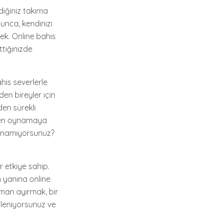
diğiniz takıma
unca, kendinizi
k. Online bahis
tiğinizde
his severlerle
den bireyler için
en sürekli
iden oynamaya
azanamıyorsunuz?
 etkiye sahip.
 yanına online
aman ayırmak, bir
ğleniyorsunuz ve