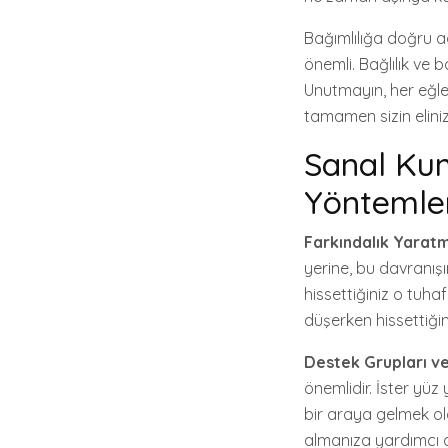
Bağımlılığa doğru a
önemli. Bağlılık ve 
Unutmayın, her eğlen
tamamen sizin elini
Sanal Kum
Yöntemleri
Farkındalık Yarat
yerine, bu davranış
hissettiğiniz o tuha
düşerken hissettiği
Destek Grupları ve
önemlidir. İster yüz
bir araya gelmek oldu
almanıza yardımcı ol