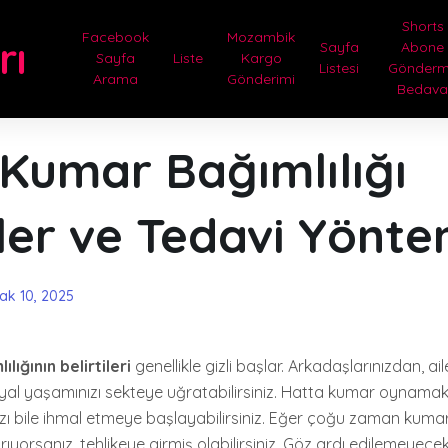
Shorts
Facebook
Mozambik
rı
Sayfa
Abone
Sayfa
Liste
Kargo
Listesi
Gönder
Arama
Gönderimi
Bedav
Kumar Bağımlılığı
iler ve Tedavi Yönte
ak 10, 2025
lığının belirtileri
genellikle gizli başlar. Arkadaşlarınızdan, ai
syal yaşamınızı sekteye uğratabilirsiniz. Hatta kumar oynamak 
nızı bile ihmal etmeye başlayabilirsiniz. Eğer çoğu zaman ku
rıyorsanız, tehlikeye girmiş olabilirsiniz. Göz ardı edilemeyecek