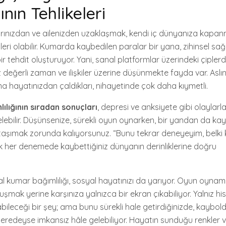
ının Tehlikeleri
ınızdan ve ailenizden uzaklaşmak, kendi iç dünyanıza kapan
etleri olabilir. Kumarda kaybedilen paralar bir yana, zihinsel sağ
r tehdit oluşturuyor. Yani, sanal platformlar üzerindeki çipl
z değerli zaman ve ilişkiler üzerine düşünmekte fayda var. Aslın
ma hayatınızdan çaldıkları, nihayetinde çok daha kıymetli.
ılığının sıradan sonuçları
, depresi ve anksiyete gibi olaylarl
ebilir. Düşünsenize, sürekli oyun oynarken, bir yandan da kay
ü taşımak zorunda kalıyorsunuz. “Bunu tekrar deneyeyim, belki 
 her denemede kaybettiğiniz dünyanın derinliklerine doğru
 kumar bağımlılığı, sosyal hayatınızı da yarıyor. Oyun oynam
uşmak yerine karşınıza yalnızca bir ekran çıkabiliyor. Yalnız h
leceği bir şey; ama bunu sürekli hale getirdiğinizde, kaybol
edeyse imkansız hâle gelebiliyor. Hayatın sunduğu renkler ve il