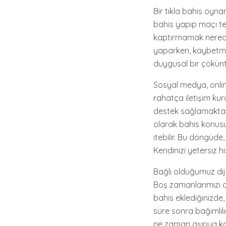
Bir tıkla bahis oyna
bahis yapıp maçı te
kaptırmamak nerede
yaparken, kaybetme
duygusal bir çökünt
Sosyal medya, onlin
rahatça iletişim kur
destek sağlamaktan 
olarak bahis konus
itebilir. Bu döngüde
Kendinizi yetersiz 
Bağlı olduğumuz dij
Boş zamanlarımızı d
bahis eklediğinizde
süre sonra bağımlıl
ne zaman aşırıya k