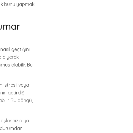
Ancak bunu yapmak
Kumar
asıl geçtiğini
a diyerek
müş olabilir. Bu
n, stresli veya
nın getirdiği
bilir. Bu döngü,
daşlarınızla ya
u durumdan