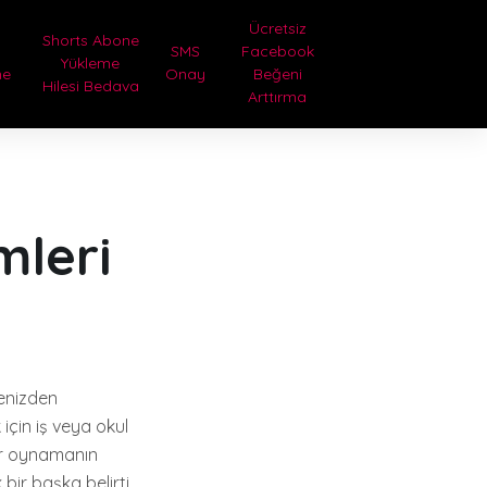
Ücretsiz
Shorts Abone
SMS
Facebook
Yükleme
me
Onay
Beğeni
Hilesi Bedava
a
Arttırma
mleri
lenizden
için iş veya okul
mar oynamanın
 bir başka belirti