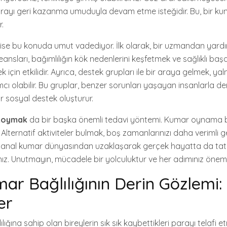
parayı geri kazanma umuduyla devam etme isteğidir. Bu, bir k
r.
ise bu konuda umut vadediyor. İlk olarak, bir uzmandan yard
seansları, bağımlılığın kök nedenlerini keşfetmek ve sağlıklı ba
mek için etkilidir. Ayrıca, destek grupları ile bir araya gelmek, yal
ı olabilir. Bu gruplar, benzer sorunları yaşayan insanlarla de
r sosyal destek oluşturur.
 koymak
da bir başka önemli tedavi yöntemi. Kumar oynama bü
 Alternatif aktiviteler bulmak, boş zamanlarınızı daha verimli g
 sanal kumar dünyasından uzaklaşarak gerçek hayatta da tat
ız. Unutmayın, mücadele bir yolculuktur ve her adımınız önemli
ar Bağlılığının Derin Gözlemi: 
er
ığına sahip olan bireylerin sık sık kaybettikleri parayı telafi 