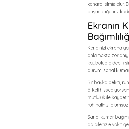
kenara itilmiş olur
düşündüğünüz kada
Ekranın 
Bağımlılığı
Kendinizi ekrana ya
anlamakta zorlanıyo
kaybolup gidebilirsi
durum, sanal kumar b
Bir başka belirti, ru
öfkeli hissediyorsan
mutluluk ile kaybetm
ruh halinizi olumsuz e
Sanal kumar bağımlılı
da ailenizle vakit