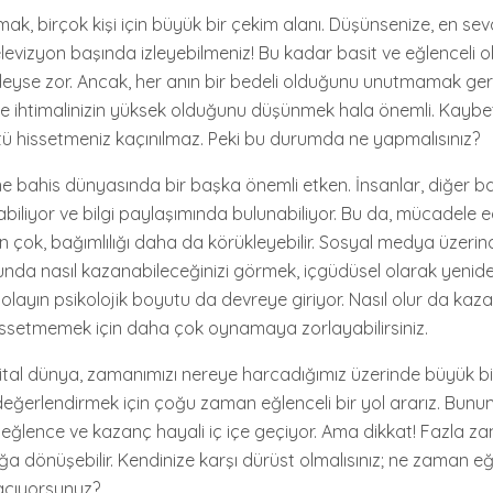
mak, birçok kişi için büyük bir çekim alanı. Düşünsenize, en sev
levizyon başında izleyebilmeniz! Bu kadar basit ve eğlenceli ol
yse zor. Ancak, her anın bir bedeli olduğunu unutmamak gere
 ihtimalinizin yüksek olduğunu düşünmek hala önemli. Kaybet
ü hissetmeniz kaçınılmaz. Peki bu durumda ne yapmalısınız?
e bahis dünyasında bir başka önemli etken. İnsanlar, diğer ba
abiliyor ve bilgi paylaşımında bulunabiliyor. Bu da, mücadele e
çok, bağımlılığı daha da körükleyebilir. Sosyal medya üzerind
unda nasıl kazanabileceğinizi görmek, içgüdüsel olarak yen
, olayın psikolojik boyutu da devreye giriyor. Nasıl olur da k
hissetmemek için daha çok oynamaya zorlayabilirsiniz.
ital dünya, zamanımızı nereye harcadığımız üzerinde büyük bir
eğerlendirmek için çoğu zaman eğlenceli bir yol ararız. Bunun
, eğlence ve kazanç hayali iç içe geçiyor. Ama dikkat! Fazla z
ığa dönüşebilir. Kendinize karşı dürüst olmalısınız; ne zaman e
açıyorsunuz?