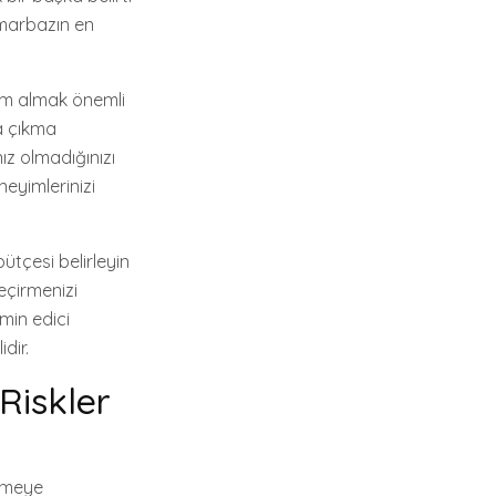
umarbazın en
ım almak önemli
şa çıkma
nız olmadığınızı
neyimlerinizi
tçesi belirleyin
eçirmenizi
min edici
dir.
Riskler
etmeye