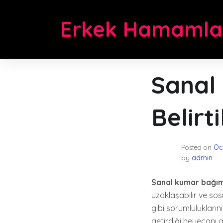
Skip
to
Erkek Hamamla
content
Sanal 
Belirt
Posted on
Oc
by
admin
Sanal kumar bağımlı
uzaklaşabilir ve so
gibi sorumlulukları
getirdiği heyecanı a