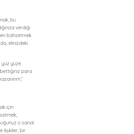
mak, bu
lığınıza verdiği
erden bahsetmek
da, elinizdeki
a yüz yüze
bettiğiniz para
kazanırım,”
ak için
issetmek,
duğunuz o sanal
işkiler, bir