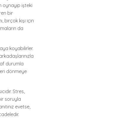
un oynayıp işteki
ren bir
 birçok kişi için
ışmaların da
aya koyabilirler.
arkadaşlarınızla
haf durumla
 geri dönmeye
cıdır. Stres,
ir soruyla
nıtınız evetse,
cadeledir.