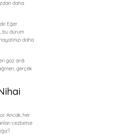
nızdan daha
dır. Eğer
z, bu durum
 hayatınızı daha
eri göz ardı
 rağmen, gerçek
Nihai
or. Ancak, her
sanları cezbetse
eğiz?