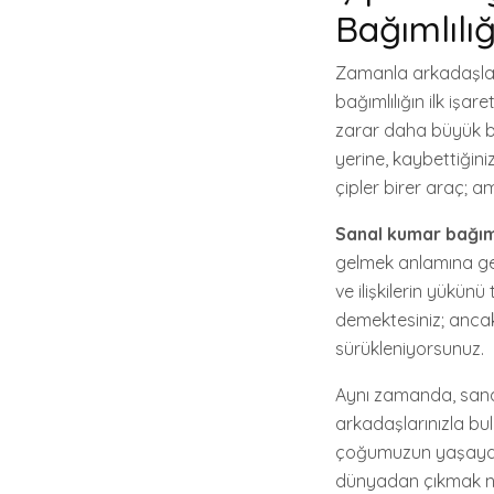
Bağımlılığ
Zamanla arkadaşlar
bağımlılığın ilk işar
zarar daha büyük bi
yerine, kaybettiğini
çipler birer araç; a
Sanal kumar bağıml
gelmek anlamına gel
ve ilişkilerin yükün
demektesiniz; ancak
sürükleniyorsunuz.
Aynı zamanda, sanal
arkadaşlarınızla bul
çoğumuzun yaşayabi
dünyadan çıkmak ner