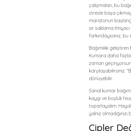
çalışmaları, bu bağım
stresle başa çıkmaya
maratonun başlangıcı
sır saklama ihtiyacı
farkındaysanız, bu s
Bağımlılık geliştiren
Kumara daha fazla za
zaman geçiriyorsunu
karşılaşabilirsiniz.
dönüşebilir.
Sanal kumar bağımlıl
kaygı ve boşluk his
toparlayalım: Hayat
yalnız olmadığınızı b
Çipler De