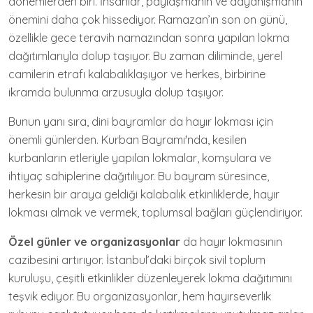
dönemlerden biri. İnsanlar, paylaşmanın ve dayanışmanın
önemini daha çok hissediyor. Ramazan’ın son on günü,
özellikle gece teravih namazından sonra yapılan lokma
dağıtımlarıyla dolup taşıyor. Bu zaman diliminde, yerel
camilerin etrafı kalabalıklaşıyor ve herkes, birbirine
ikramda bulunma arzusuyla dolup taşıyor.
Bunun yanı sıra, dini bayramlar da hayır lokması için
önemli günlerden. Kurban Bayramı'nda, kesilen
kurbanların etleriyle yapılan lokmalar, komşulara ve
ihtiyaç sahiplerine dağıtılıyor. Bu bayram süresince,
herkesin bir araya geldiği kalabalık etkinliklerde, hayır
lokması almak ve vermek, toplumsal bağları güçlendiriyor.
Özel günler ve organizasyonlar
da hayır lokmasının
cazibesini artırıyor. İstanbul’daki birçok sivil toplum
kuruluşu, çeşitli etkinlikler düzenleyerek lokma dağıtımını
teşvik ediyor. Bu organizasyonlar, hem hayırseverlik