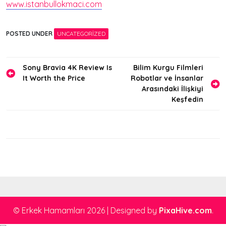
www.istanbullokmaci.com
POSTED UNDER
UNCATEGORIZED
Yazı
Sony Bravia 4K Review Is
Bilim Kurgu Filmleri
It Worth the Price
Robotlar ve İnsanlar
gezinmesi
Arasındaki İlişkiyi
Keşfedin
© Erkek Hamamları 2026
|
Designed by
PixaHive.com
.