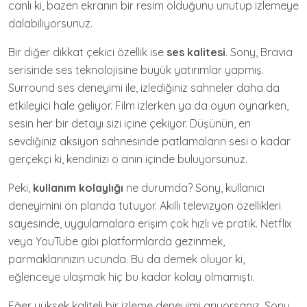
canlı ki, bazen ekranın bir resim olduğunu unutup izlemeye
dalabiliyorsunuz.
Bir diğer dikkat çekici özellik ise
ses kalitesi
. Sony, Bravia
serisinde ses teknolojisine büyük yatırımlar yapmış.
Surround ses deneyimi ile, izlediğiniz sahneler daha da
etkileyici hale geliyor. Film izlerken ya da oyun oynarken,
sesin her bir detayı sizi içine çekiyor. Düşünün, en
sevdiğiniz aksiyon sahnesinde patlamaların sesi o kadar
gerçekçi ki, kendinizi o anın içinde buluyorsunuz.
Peki,
kullanım kolaylığı
ne durumda? Sony, kullanıcı
deneyimini ön planda tutuyor. Akıllı televizyon özellikleri
sayesinde, uygulamalara erişim çok hızlı ve pratik. Netflix
veya YouTube gibi platformlarda gezinmek,
parmaklarınızın ucunda. Bu da demek oluyor ki,
eğlenceye ulaşmak hiç bu kadar kolay olmamıştı.
Eğer yüksek kaliteli bir izleme deneyimi arıyorsanız, Sony