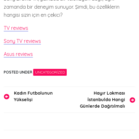
zamanda bir deneyim sunuyor. Şimdi, bu özelliklerin
hangisi sizin için en çekici?
TV reviews
Sony TV reviews
Asus reviews
POSTED UNDER
UNCATEGORIZED
Yazı
Kadın Futbolunun
Hayır Lokması
Yükselişi
İstanbulda Hangi
gezinmesi
Günlerde Dağıtılmalı